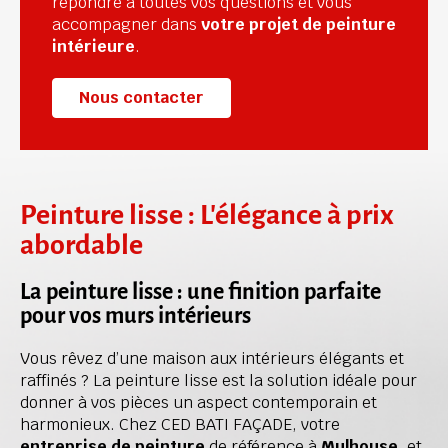
répondre à toutes vos questions et vous 
accompagner dans 
votre projet de peinture 
intérieure
.
Nous contacter
Peinture lisse : L'élégance à prix 
abordable
La peinture lisse : une finition parfaite 
pour vos murs intérieurs
Vous rêvez d’une maison aux intérieurs élégants et 
raffinés ? La peinture lisse est la solution idéale pour 
donner à vos pièces un aspect contemporain et 
harmonieux. Chez CED BATI FAÇADE, votre 
entreprise de peinture
 de référence à 
Mulhouse
, et 